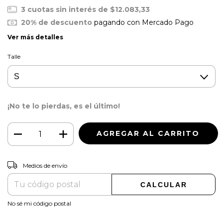
3
cuotas sin interés de
$12.083,33
20% de descuento
pagando con Mercado Pago
Ver más detalles
Talle
¡No te lo pierdas, es el último!
CAMBIAR CP
Entregas para el CP:
Medios de envío
CALCULAR
No sé mi código postal