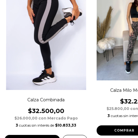
Calza Milo 
Calza Combinada
$32.2
$25.800,00
co
$32.500,00
3
cuotas sin inte
$26.000,00
con
Mercado Pago
3
cuotas sin interés de
$10.833,33
COMPRAR